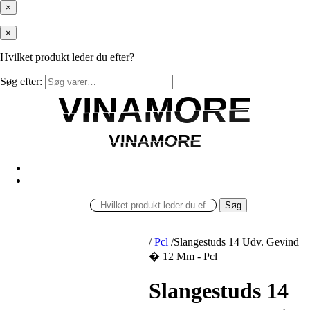
×
×
Hvilket produkt leder du efter?
Søg efter:
VINAMORE
VINAMORE
VINAMORE
VINAMORE
Søg
/
Pcl
/
Slangestuds 14 Udv. Gevind
� 12 Mm - Pcl
Slangestuds 14