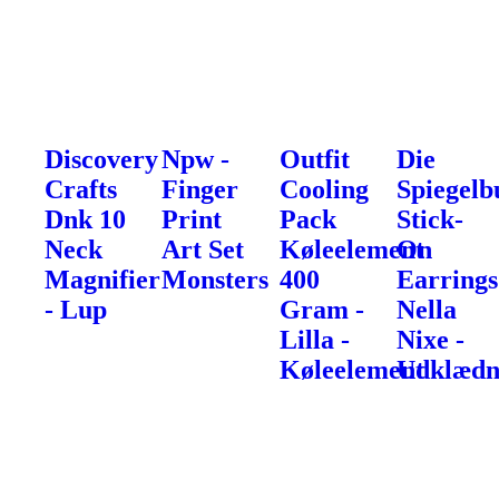
Discovery
Npw -
Outfit
Die
Crafts
Finger
Cooling
Spiegelb
Dnk 10
Print
Pack
Stick-
Neck
Art Set
Køleelement
On
Magnifier
Monsters
400
Earrings
- Lup
Gram -
Nella
Lilla -
Nixe -
Køleelement
Udklædn