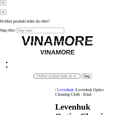
×
×
Hvilket produkt leder du efter?
Søg efter:
VINAMORE
VINAMORE
VINAMORE
VINAMORE
Søg
/
Levenhuk
/
Levenhuk Optics
Cleaning Cloth - Klud
Levenhuk